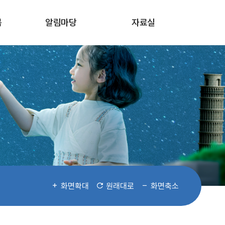
봄
알림마당
자료실
화면확대
원래대로
화면축소