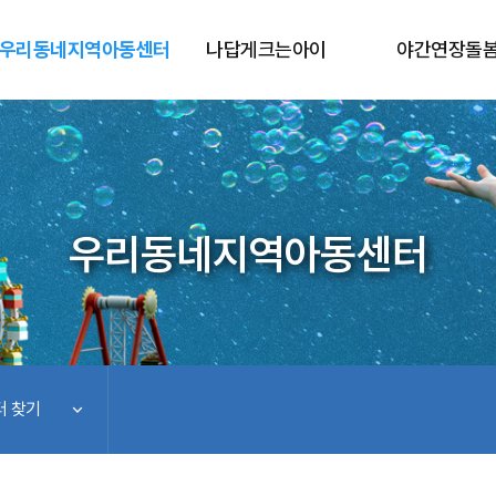
우리동네지역아동센터
나답게크는아이
야간연장돌
우리동네지역아동센터
 찾기