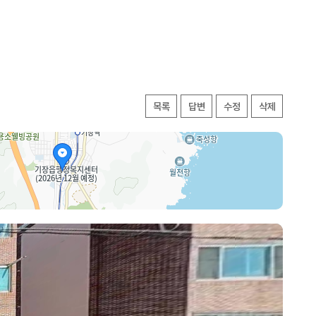
목록
답변
수정
삭제