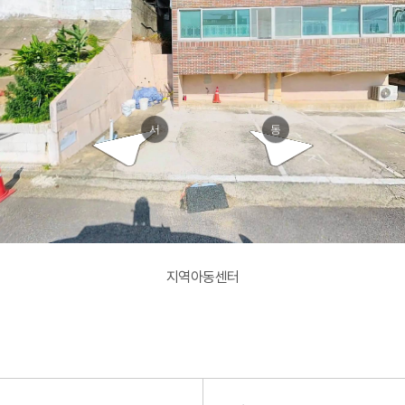
대청로36번
대청로36번
서
동
지역아동센터