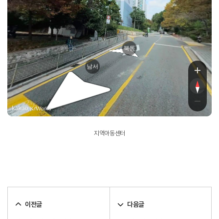
북동
남서
, KnWorks
지역아동센터
이전글
다음글