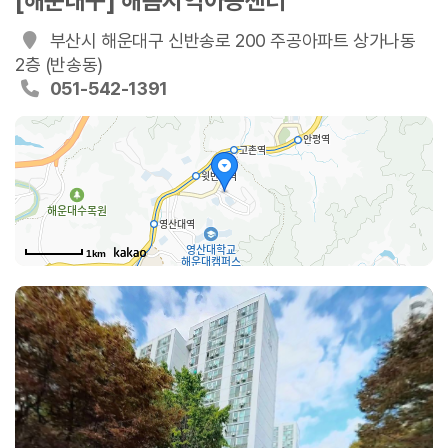
[해운대구] 해봄지역아동센터
부산시 해운대구 신반송로 200 주공아파트 상가나동
2층 (반송동)
051-542-1391
1km
신