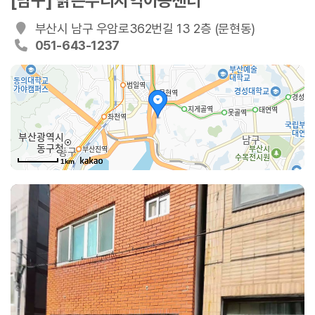
[남구] 밝은누리지역아동센터
부산시 남구 우암로362번길 13 2층 (문현동)
051-643-1237
1km
우암로