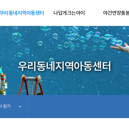
우리동네지역아동센터
나답게크는아이
야간연장돌
우리동네지역아동센터
 찾기