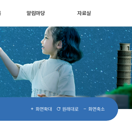
봄
알림마당
자료실
화면확대
원래대로
화면축소