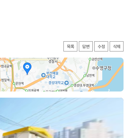
목록
답변
수정
삭제