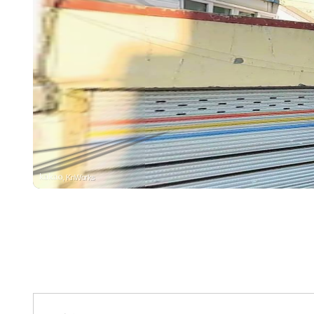
수영로
수영로3
, KnWorks