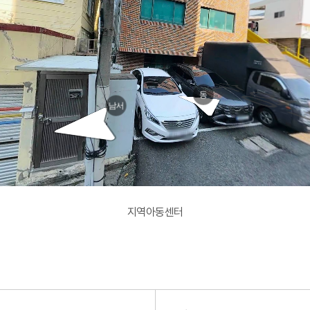
39번나길
9번나길
동
남서
지역아동센터