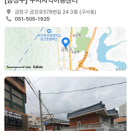
[금정구] 구서지역아동센터
금정구 금강로578번길 24 3층 (구서동)
051-505-1925
1km
두실로15번