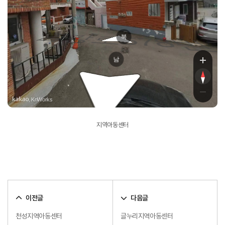
금강로578
북
남
, KnWorks
지역아동센터
이전글
다음글
천성지역아동센터
글누리지역아동센터