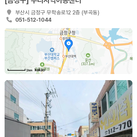
[금정구] 누리지역아동센터
부산시 금정구 무학송로12 2층 (부곡동)
051-512-1044
1km
무학송로