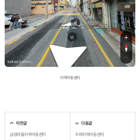
북
무학송로
남
, KnWorks
지역아동센터
이전글
다음글
금샘마을지역아동센터
두레지역아동센터