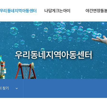
우리동네지역아동센터
나답게크는아이
야간연장돌
우리동네지역아동센터
 찾기