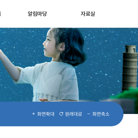
봄
알림마당
자료실
화면확대
원래대로
화면축소