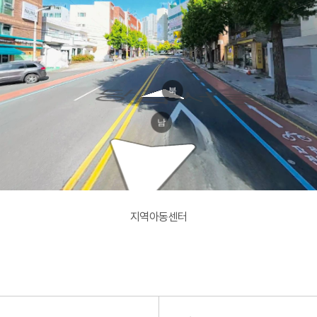
북
당감서로
남
지역아동센터