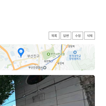
목록
답변
수정
삭제