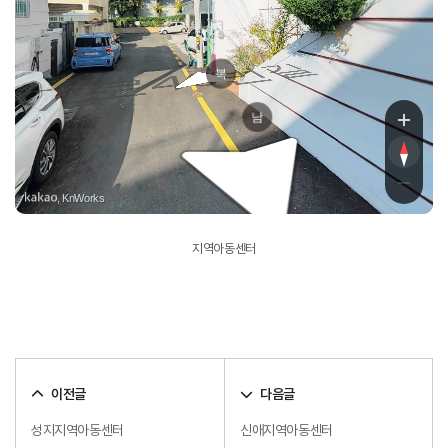
로46번길
북
남
, KnWorks
지역아동센터
이전글
다음글
성지지역아동센터
신애지역아동센터