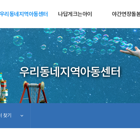
우리동네지역아동센터
나답게크는아이
야간연장돌
우리동네지역아동센터
 찾기