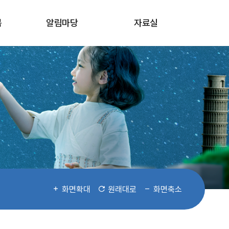
봄
알림마당
자료실
화면확대
원래대로
화면축소