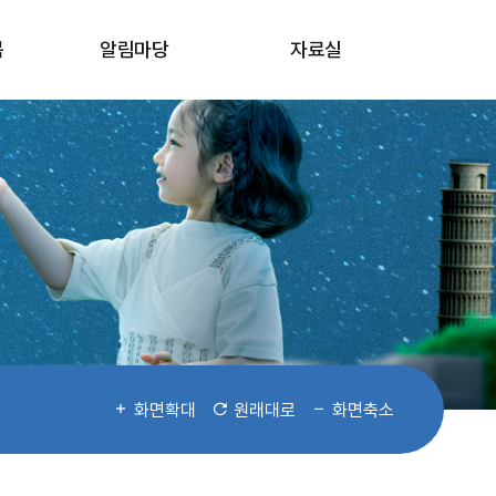
봄
알림마당
자료실
화면확대
원래대로
화면축소