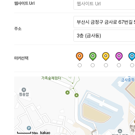
웹사이트 Url
주소
마커선택
50m