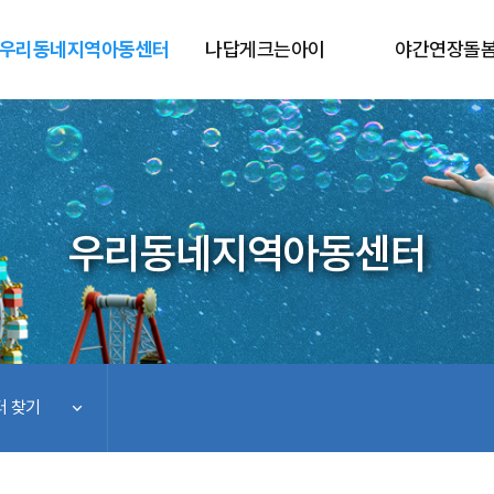
우리동네지역아동센터
나답게크는아이
야간연장돌
우리동네지역아동센터
 찾기