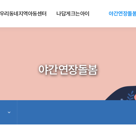
우리동네지역아동센터
나답게크는아이
야간연장돌
야간연장돌봄