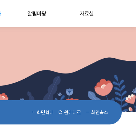
봄
알림마당
자료실
화면확대
원래대로
화면축소