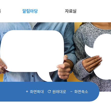
봄
알림마당
자료실
화면확대
원래대로
화면축소