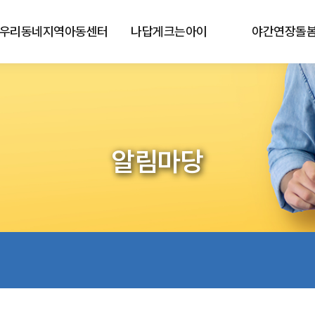
우리동네지역아동센터
나답게크는아이
야간연장돌
알림마당