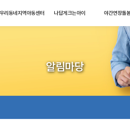
우리동네지역아동센터
나답게크는아이
야간연장돌
알림마당