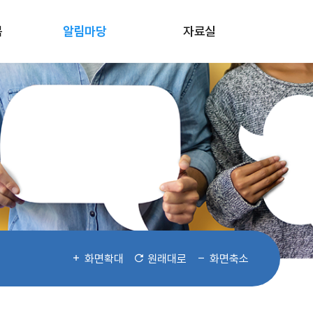
봄
알림마당
자료실
화면확대
원래대로
화면축소