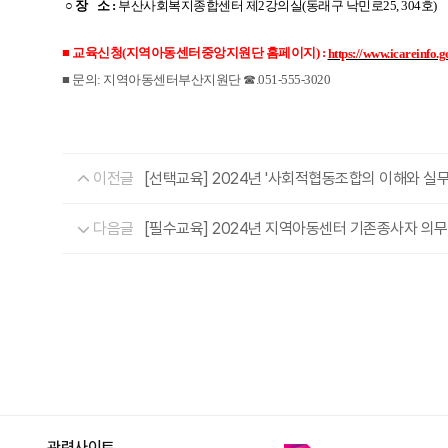
○
​
장 소
:
부산사회복지종합센터 제2강의실(동래구 낙민로25, 304호)
■ 교육신청(지역아동센터중앙지원단 홈페이지)
:
https://www.icareinfo.g
■ 문의: 지역아동센터부산지원단 ☎.051-555-3020
이전글
[선택교육] 2024년 '사회적협동조합의 이해와 실무
다음글
[필수교육] 2024년 지역아동센터 기존종사자 의
관련사이트