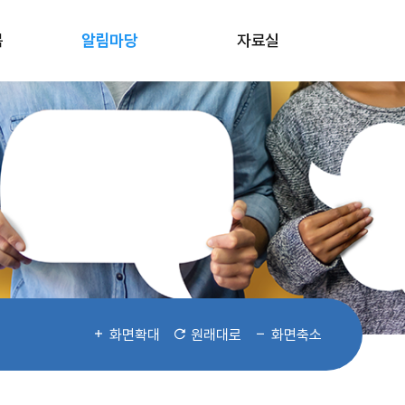
봄
알림마당
자료실
화면확대
원래대로
화면축소