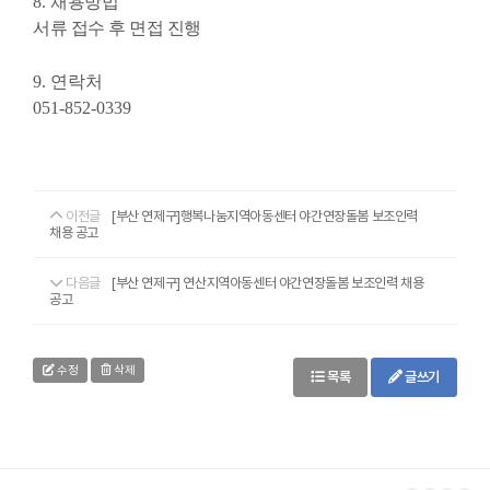
8.
채용방법
서류 접수 후 면접 진행
9. 연락처
051-852-0339
이전글
[부산 연제구]행복나눔지역아동센터 야간연장돌봄 보조인력
채용 공고
다음글
[부산 연제구] 연산지역아동센터 야간연장돌봄 보조인력 채용
공고
수정
삭제
목록
글쓰기