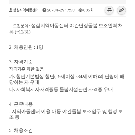
성심지역아동센터
26-04-29 17:58
605회
성심지역아동센터 야간연장돌봄 보조인력 채
1.
모집분야
:
용 (~12/31)
2.
채용인원
: 1
명
3.
자격기준
자격기준 제한 없음
가. 청년기본법
상 청년
(19
세이상
~34
세 이하
)
의 연령에 해
당하는 자 우대
나
.
사회복지사자격증등 돌봄시설관련 자격증 우대
4.
근무내용
-
지역아동센터
이용
아동
야간
돌봄 보조업무
및 행정 보
조 등
5.
채용조건