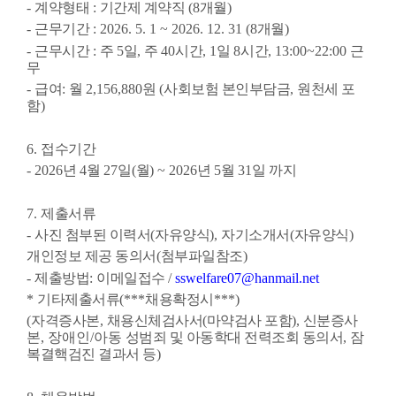
-
계약형태
:
기간제 계약직
(8
개월
)
-
근무기간
: 2026. 5. 1 ~ 2026. 12. 31 (8
개월
)
-
근무시간
:
주
5
일
,
주
40
시간
, 1
일
8
시간
, 13:00~22:00
근
무
-
급여
:
월
2,156,880
원
(
사회보험 본인부담금
,
원천세 포
함
)
6.
접수기간
- 2026
년
4
월
27
일
(
월
) ~ 2026
년
5
월
31
일
까지
7.
제출서류
-
사진 첨부된 이력서
(
자유양식
),
자기소개서
(
자유양식
)
개인정보 제공 동의서
(
첨부파일참조
)
-
제출방법
:
이메일접수
/
sswelfare07@hanmail.net
*
기타제출서류
(***
채용확정시
***)
(
자격증사본
,
채용신체검사서(마약검사 포함)
,
신분증사
본
, 장애인/아동
성범죄 및 아동학대 전력조회 동의서
,
잠
복결핵검진 결과서 등
)