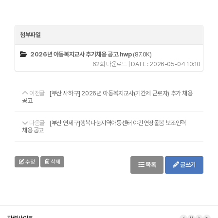
첨부파일
2026년 아동복지교사 추가채용 공고.hwp
(87.0K)
62회 다운로드 | DATE : 2026-05-04 10:10
이전글
[부산 사하구] 2026년 아동복지교사(기간제 근로자) 추가 채용
공고
다음글
[부산 연제구]행복나눔지역아동센터 야간연장돌봄 보조인력
채용 공고
수정
삭제
목록
글쓰기