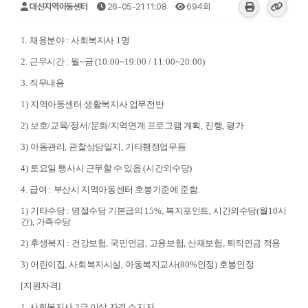
대신지역아동센터
26-05-21 11:08
694회
1.
채용분야
:
사회복지사
1
명
2.
근무시간
:
월
~
금
(10:00~19:00 / 11:00~20:00)
3.
직무내용
1)
지역아동센터 생활복지사 업무전반
2)
보호
/
교육
/
정서
/
문화
/
지역연계 프로그램 계획
,
진행
,
평가
3)
아동관리
,
관찰상담일지
,
기타행정업무등
4)
토요일 행사시 근무할 수 있음
(
시간외수당
)
4.
급여
:
부산시 지역아동센터 호봉기준에 준함
.
1)
기타수당
:
명절수당 기본급의
15%,
복지포인트
,
시간외수당
(
월
10
시
간
),
가족수당
2)
후생복지
:
건강보험
,
국민연금
,
고용보험
,
산재보험
,
퇴직연금 적용
3)
어린이집
,
사회복지시설
,
아동복지교사
(80%
인정
)
호봉인정
[
지원자격
]
1.
사회복지사
2
급 이상 자격 소지자