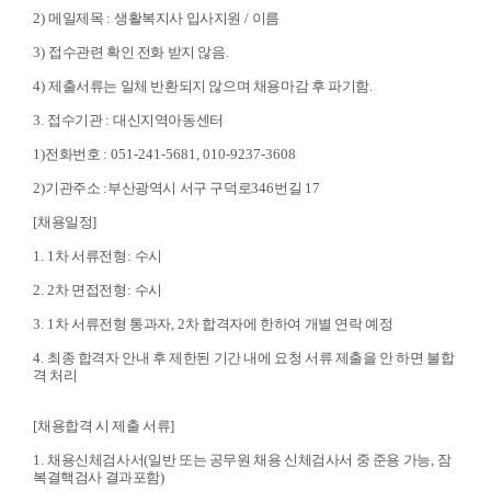
2)
메일제목
:
생활복지사 입사지원
/
이름
3)
접수관련 확인 전화 받지 않음
.
4)
제출서류는 일체 반환되지 않으며 채용마감 후 파기함
.
3.
접수기관
:
대신지역아동센터
1)
전화번호
: 051-241-5681, 010-9237-3608
2)
기관주소
:
부산광역시 서구 구덕로
346
번길
17
[
채용일정
]
1. 1
차 서류전형
:
수시
2. 2
차 면접전형
:
수시
3. 1
차 서류전형 통과자
, 2
차 합격자에 한하여 개별 연락 예정
4.
최종 합격자 안내 후 제한된 기간 내에 요청 서류 제출을 안 하면 불합
격 처리
[
채용합격 시 제출 서류
]
1.
채용신체검사서
(
일반 또는 공무원 채용 신체검사서 중 준용 가능
,
잠
복결핵검사 결과포함
)