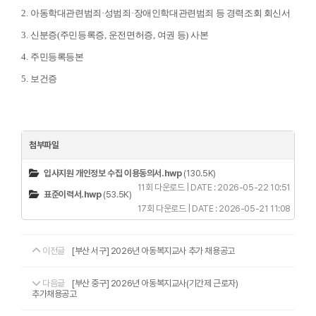
2.
아동학대관련범죄
·
성범죄
·
장애인학대관련범죄 등 경력조회 회신서
3.
신분증
(
주민등록증
,
운전면허증
,
여권 등
)
사본
4.
주민등록등본
5.
보건증
첨부파일
입사지원 개인정보 수집 이용동의서.hwp
(130.5K)
11회 다운로드 | DATE : 2026-05-22 10:51
표준이력서.hwp
(53.5K)
17회 다운로드 | DATE : 2026-05-21 11:08
이전글
[부산 서구] 2026년 아동복지교사 추가 채용공고
다음글
[부산 중구] 2026년 아동복지교사(기간제 근로자)
추가채용공고