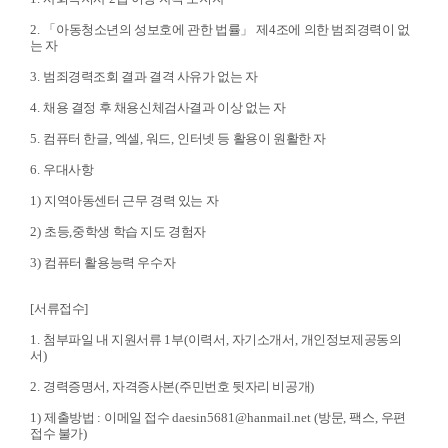
2.
「
아동청소년의 성보호에 관한 법률
」
제
4
조에 의한 범죄경력이 없
는 자
3.
범죄경력조회 결과 결격 사유가 없는 자
4.
채용 결정 후 채용신체검사결과 이상 없는 자
5.
컴퓨터 한글
,
엑셀
,
워드
,
인터넷 등 활용이 원활한 자
6.
우대사항
1)
지역아동센터 근무 경력 있는 자
2)
초등
,
중학생 학습 지도 경험자
3)
컴퓨터 활용능력 우수자
[
서류접수
]
1.
첨부파일 내 지원서류
1
부
(
이력서
,
자기소개서
,
개인정보제공동의
서
)
2.
경력증명서
,
자격증사본
(
주민번호 뒷자리 비공개
)
1)
제출방법
:
이메일 접수
daesin5681@hanmail.net (
방문
,
팩스
,
우편
접수 불가
)