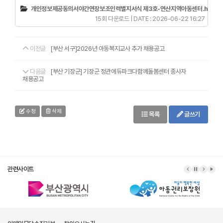
개인정보제공동의서야간연장보조인력별지서식 제3호-연산지역아동센터.hwp
(6
15회 다운로드 | DATE : 2026-06-22 16:27
이전글
[부산 서구]2026년 아동복지교사 추가 채용공고
다음글
[부산 기장군] 기장군 정관에듀파크다함께돌봄센터 종사자
채용공고
수정
삭제
목록
글쓰기
관련사이트