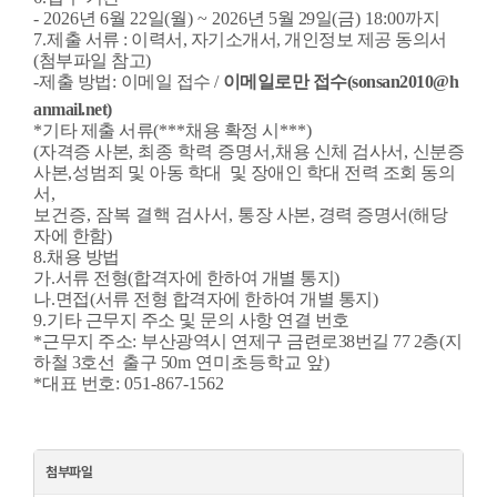
- 2026
년
6
월
22
일
(월
) ~ 2026
년 5
월 29
일
(금
) 18:00
까지
7.
제출 서류 :
이력서, 자기소개서, 개인정보 제공 동의서
(첨부파일 참고)
-
제출 방법
:
이메일 접수
/
이메일로만 접수(sonsan2010@h
anmail.net)
*
기타 제출 서류
(***
채용 확정 시
***)
(
자격증 사본
, 최종 학력 증명서,
채용 신체 검사서
,
신분증
사본
,
성범죄 및 아동 학대 및 장애인 학대 전력 조회 동의
서
,
보건증, 잠복 결핵 검사서,
통장 사본, 경력 증명서(해당
자에 한함
)
8.
채용 방법
가
.
서류 전형
(
합격자에 한하여 개별 통지
)
나
.
면접
(
서류 전형 합격자에 한하여 개별 통지
)
9.
기타 근무지 주소 및 문의 사항 연결 번호
*
근무지 주소
:
부산광역시 연제구 금련로38번길 77 2층
(
지
하철 3
호선
출구 5
0m 연미초등학교 앞)
*
대표 번호
: 051-867-1562
첨부파일