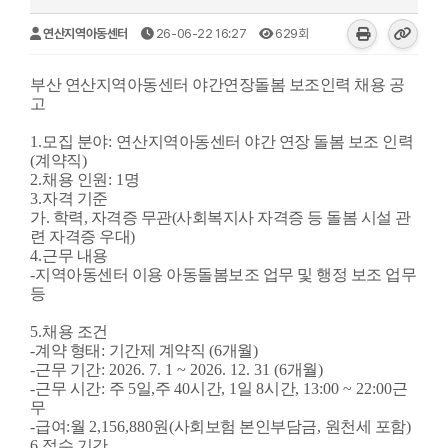
연산지역아동센터
26-06-22 16:27
629회
부산 연산지역아동센터 야간연장돌봄 보조인력 채용 공
고
1.
모집 분야
: 연산
지역아동센터 야간 연장 돌봄 보조 인력
(
계약직
)
2.
채용 인원
: 1
명
3.
자격 기준
가. 학력, 자격증 무관(
사회복지사 자격증 등 돌봄 시설 관
련 자격증 우대)
4.
근무 내용
-
지역아동센터 이용 아동돌봄보조 업무 및 행정 보조 업무
등
5.
채용 조건
-
계약 형태
:
기간제 계약직
(6
개월
)
-
근무 기간
: 2026. 7. 1 ~ 2026. 12. 31 (6
개월
)
-
근무 시간
:
주
5
일
,
주
40
시간
, 1
일
8
시간
, 13:00 ~ 22:00
근
무
-
급여
:
월
2,156,880
원
(
사회보험 본인부담금
,
원천세 포함
)
6.
접수 기간