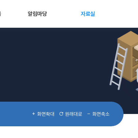
봄
알림마당
자료실
화면확대
원래대로
화면축소