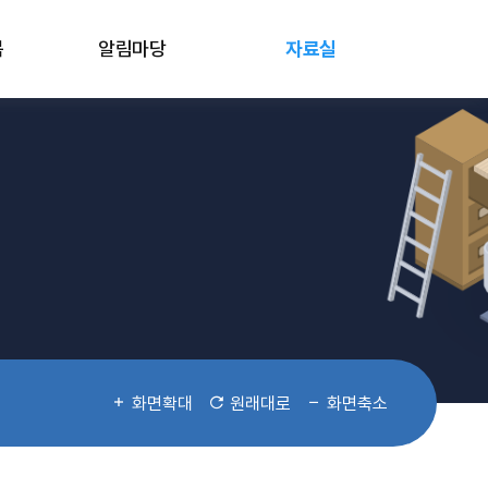
봄
알림마당
자료실
화면확대
원래대로
화면축소