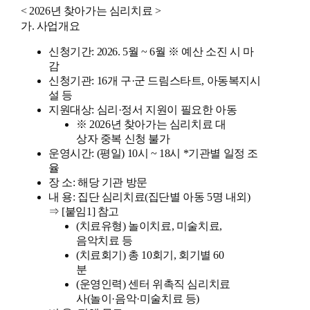
< 2026년 찾아가는 심리치료 >
가. 사업개요
신청기간:
2026. 5월 ~ 6월 ※ 예산 소진 시 마
감
신청기관:
16개 구·군 드림스타트, 아동복지시
설 등
지원대상:
심리·정서 지원이 필요한 아동
※ 2026년 찾아가는 심리치료 대
상자 중복 신청 불가
운영시간:
(평일) 10시 ~ 18시 *기관별 일정 조
율
장 소:
해당 기관 방문
내 용:
집단 심리치료(집단별 아동 5명 내외)
⇒ [붙임1] 참고
(치료유형) 놀이치료, 미술치료,
음악치료 등
(치료회기) 총 10회기, 회기별 60
분
(운영인력) 센터 위촉직 심리치료
사(놀이·음악·미술치료 등)