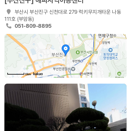
[부산진구] 해피지역아동센터
부산시 부산진구 신천대로 279 럭키무지개타운 나동
111호 (부암동)
051-809-8895
1km