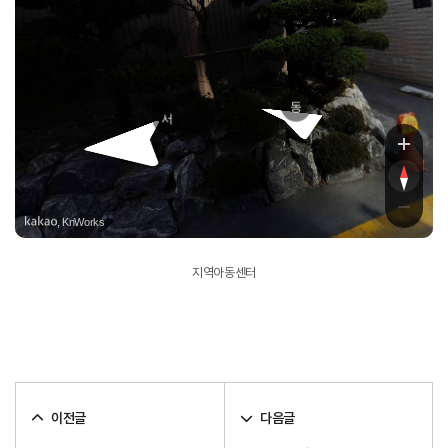
동
서
, KnWorks
지역아동센터
이전글
다음글