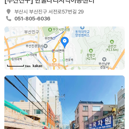
[부산진구] 한울타리지역아동센터
부산시 부산진구 서전로57번길 29
051-805-6036
1km
서전로57번길