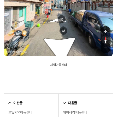
북
서전로57번길
남
, KnWorks
지역아동센터
이전글
다음글
풀잎지역아동센터
해피지역아동센터