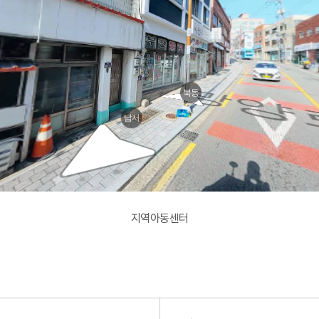
북동
망
남서
지역아동센터