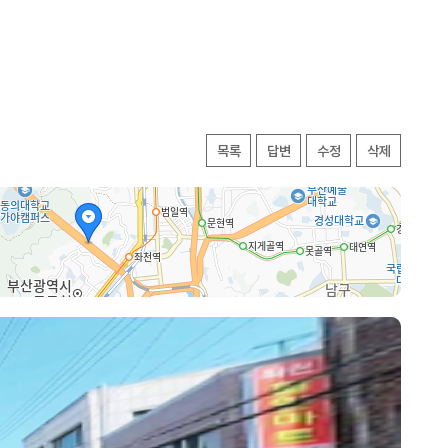
목록
답변
수정
삭제
양로