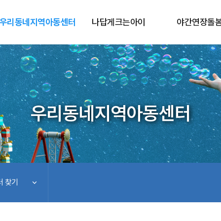
우리동네지역아동센터
나답게크는아이
야간연장돌
우리동네지역아동센터
 찾기