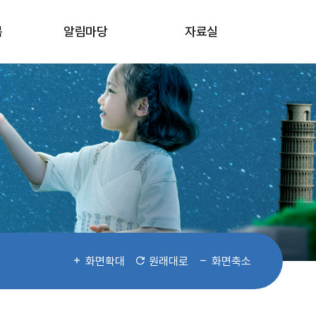
봄
알림마당
자료실
화면확대
원래대로
화면축소