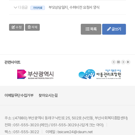
다음글
부모상담일지, 수퍼비전 요청서 양식
기타자료
수정
삭제
목록
글쓰기
관련사이트
이메일무단수집거부
찾아오시는길
주소 : (47880) 부산광역시 동래구 낙민로 25, 502호 (낙민동, 부산사회복지종합센터)
전화 : 051-555-3020 (메인) / 051-555-3029 (나답게 크는 아이)
팩스 : 051-555-3022
이메일 : bsicare24@daum.net