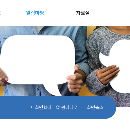
봄
알림마당
자료실
화면확대
원래대로
화면축소