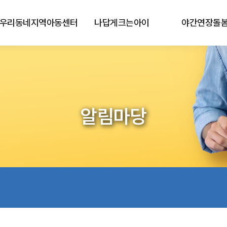
우리동네지역아동센터
나답게크는아이
야간연장돌
알림마당