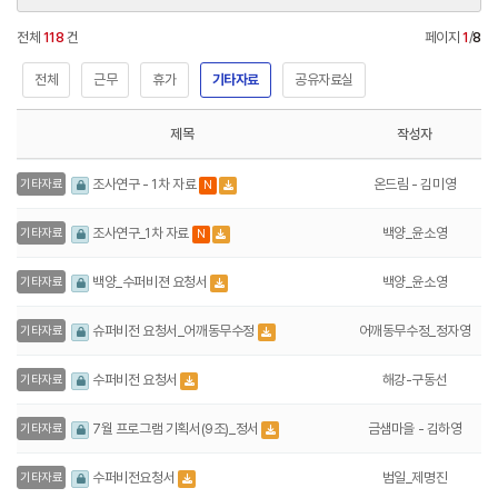
전체
118
건
페이지
1
/
8
전체
근무
휴가
기타자료
공유자료실
제목
작성자
온드림 - 김미영
조사연구 - 1차 자료
기타자료
N
백양_윤소영
조사연구_1차 자료
기타자료
N
백양_윤소영
백양_수퍼비젼 요청서
기타자료
어깨동무수정_정자영
슈퍼비전 요청서_어깨동무수정
기타자료
해강-구동선
수퍼비전 요청서
기타자료
금샘마을 - 김하영
7월 프로그램 기획서(9조)_정서
기타자료
범일_제명진
수퍼비전요청서
기타자료