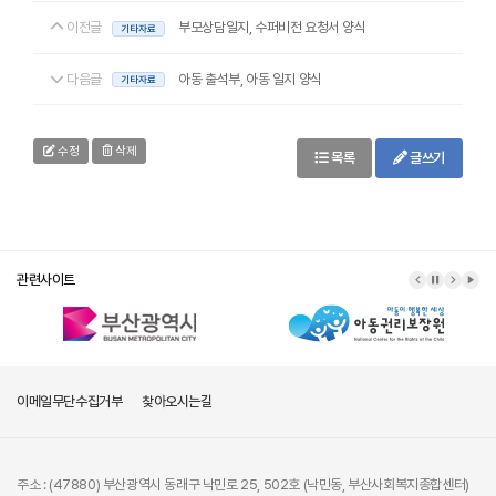
이전글
부모상담일지, 수퍼비전 요청서 양식
기타자료
다음글
아동 출석부, 아동 일지 양식
기타자료
수정
삭제
목록
글쓰기
관련사이트
이메일무단수집거부
찾아오시는길
주소 : (47880) 부산광역시 동래구 낙민로 25, 502호 (낙민동, 부산사회복지종합센터)