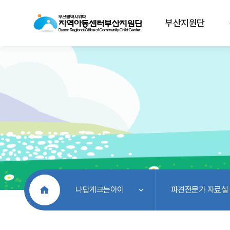
부산지원단
처음으로
나답게크는아이
파견전문가 자료실