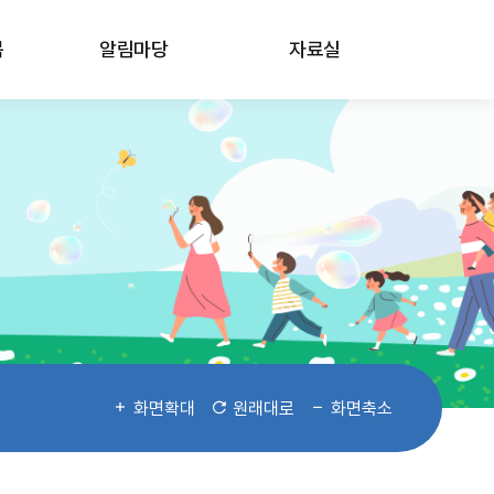
봄
알림마당
자료실
화면확대
원래대로
화면축소