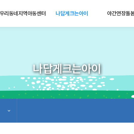
우리동네지역아동센터
나답게크는아이
야간연장돌
나답게크는아이