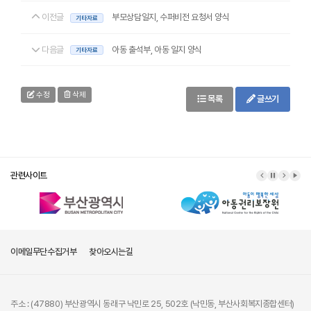
이전글
부모상담일지, 수퍼비전 요청서 양식
기타자료
다음글
아동 출석부, 아동 일지 양식
기타자료
수정
삭제
목록
글쓰기
관련사이트
이메일무단수집거부
찾아오시는길
주소 : (47880) 부산광역시 동래구 낙민로 25, 502호 (낙민동, 부산사회복지종합센터)