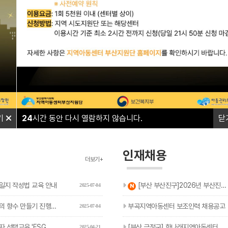
와 함께하며
와 함께하며
따뜻한 울타리가 되겠습니다.
따뜻한 울타리가 되겠습니다.
기
24
시간 동안 다시 열람하지 않습니다.
닫
인재채용
더보기+
새글
일지 작성법 교육 안내
[부산 부산진구]2026년 부산진구 아동복지교사(기간제) 추가…
2025-07-04
N
 향수 만들기 진행 안내
부곡지역아동센터 보조인력 채용공고
2025-07-04
 'ESG 현장체험' 신청 안내
[부산 금정구] 한나래지역아동센터 돌봄 보조인력 채용 공고
2025-04-21