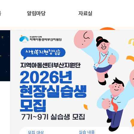
봄
알림마당
자료실
우리동네돌봄지도
교육신청