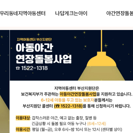
우리동네지역아동센터
나답게크는아이
야간연장돌
단
단
이 함께합니다.
이 함께합니다.