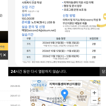
나답게 크는 아이
야간연장돌봄
기
오시는길
24
시간 동안 다시 열람하지 않습니다.
닫
더보기+
지역아동센터부산지원단
2026-08-06
2026-07-13
2026-07-13