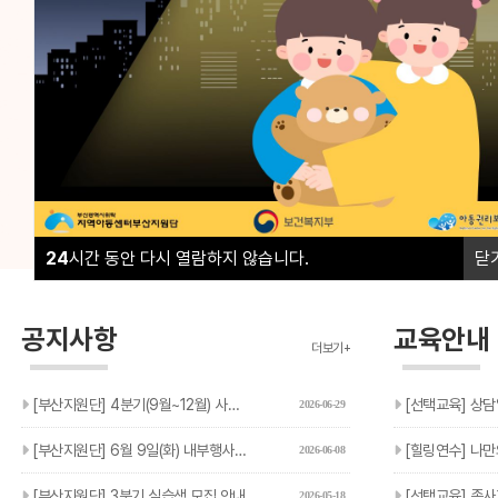
부산지역 16개 구·군의 모든 지역아동센터, 협동돌봄센터
부산지역 16개 구·군의 모든 지역아동센터, 협동돌봄센터
아이들의 성장과 돌봄이 흔들리지 않도록 현장의 곁에서 
아이들의 성장과 돌봄이 흔들리지 않도록 현장의 곁에서 
02
02
24
시간 동안 다시 열람하지 않습니다.
닫
공지사항
교육안내
더보기+
[부산지원단] 4분기(9월~12월) 사회복지실습생 모집 안내
[선택교육] 상담
2026-06-29
[부산지원단] 6월 9일(화) 내부행사에 따른 민원 응대 지연 …
[힐링연수] 나만의
2026-06-08
[부산지원단] 3분기 실습생 모집 안내
[선택교육] 종사자 선택교육
2026-05-18