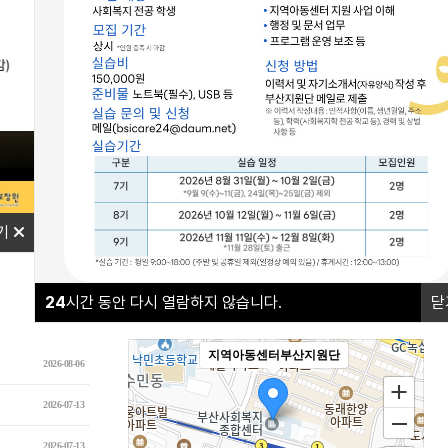
나답게 크는 아이
야간연장돌봄
기
오시는길
24
시간 동안 다시 열람하지 않습니다.
닫
더보기+
지역아동센터부산지원단
2026-08-06
2026-07-13
2026-07-13