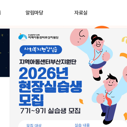
봄
알림마당
자료실
우리동네돌봄지도
교육신청