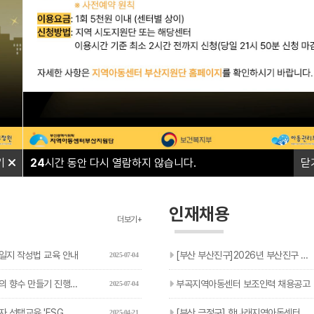
와 함께하며
와 함께하며
따뜻한 울타리가 되겠습니다.
따뜻한 울타리가 되겠습니다.
기
24
시간 동안 다시 열람하지 않습니다.
닫
인재채용
더보기+
일지 작성법 교육 안내
[부산 부산진구]2026년 부산진구 아동복지교사(기간제) 추가…
2025-07-04
 향수 만들기 진행 안내
부곡지역아동센터 보조인력 채용공고
2025-07-04
 'ESG 현장체험' 신청 안내
[부산 금정구] 한나래지역아동센터 돌봄 보조인력 채용 공고
2025-04-21