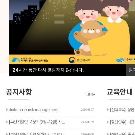
부산지역 16개 구·군의 모든 지역아동센터, 협동돌봄센터
부산지역 16개 구·군의 모든 지역아동센터, 협동돌봄센터
아이들의 성장과 돌봄이 흔들리지 않도록 현장의 곁에서 
아이들의 성장과 돌봄이 흔들리지 않도록 현장의 곁에서 
02
02
24
시간 동안 다시 열람하지 않습니다.
닫
공지사항
교육안내
더보기+
diploma in risk management
[선택교육] 상담
2026-08-07
[부산지원단] 4분기(9월~12월) 사회복지실습생 모집 안내
[힐링연수] 나만의
2026-06-29
[부산지원단] 6월 9일(화) 내부행사에 따른 민원 응대 지연 …
[선택교육] 종사자 선택교육
2026-06-08