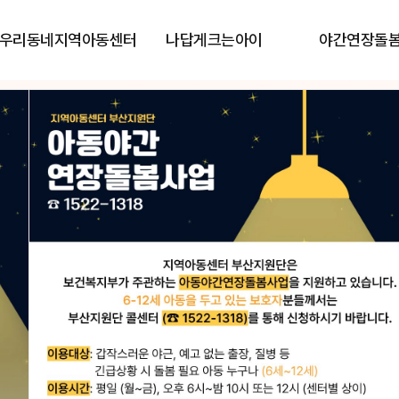
우리동네지역아동센터
나답게크는아이
야간연장돌
단
단
이 함께합니다.
이 함께합니다.