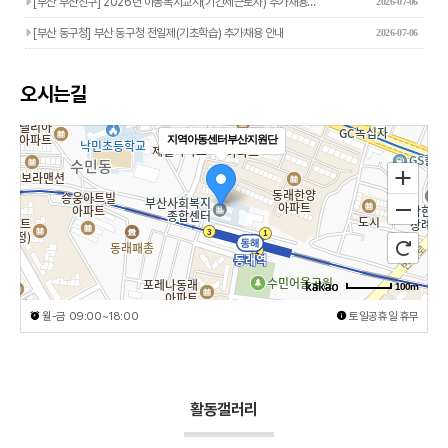
[부산 부산진구] 2026년 아동복지교사(기간제근로자) 추가채용…
2026-07-06
[부산 동구청] 부산 동구청 전일제(기초학습) 추가채용 안내
2026-07-06
오시는길
지역아동센터부산지원단
100m
월-금 09:00~18:00
토일공휴일 휴무
활동갤러리