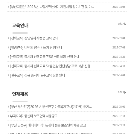
[부산지원단] 2026년 나답게크는아이 지원사업 참여기관 및 아…
2026-04-02
더보기+
교육안내
[선택교육] 상담일지 작성법 교육 안내
2025-07-04
[힐링연수] 나만의 향수 만들기 진행 안내
2025-07-04
[선택교육] 종사자 선택교육 'ESG 현장체험' 신청 안내
2025-04-21
[선택교육] 종사자 선택교육 '마음건강 집단상담 프로그램' 진행…
2025-04-18
[필수교육] 신규 종사자 필수교육 진행 안내
2025-04-04
더보기+
인재채용
[부산 부산진구]2026년 부산진구 아동복지교사(기간제) 추가…
2026-08-06
부곡지역아동센터 보조인력 채용공고
2026-07-13
[부산 금정구] 한나래지역아동센터 돌봄 보조인력 채용 공고
2026-07-13