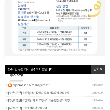
우리동네돌봄지도
교육신청
24
24
시간 동안 다시 열람하지 않습니다.
시간 동안 다시 열람하지 않습니다.
닫기
닫기
나답게 크는 아이
야간연장돌봄
24
시간 동안 다시 열람하지 않습니다.
닫기
더보기+
공지사항
새글
diploma in risk management
N
2026-08-07
[부산지원단] 4분기(9월~12월) 사회복지실습생 모집 안내
2026-06-29
[부산지원단] 6월 9일(화) 내부행사에 따른 민원 응대 지연 …
2026-06-08
[부산지원단] 3분기 실습생 모집 안내
2026-05-18