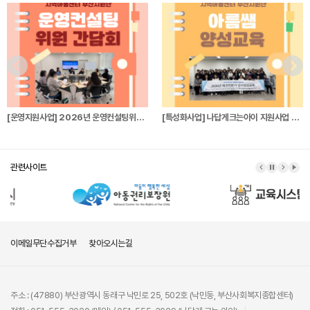
[운영지원사업] 2026년 운영컨설팅위원 간…
[특성화사업] 나답게크는아이 지원사업 파견전…
관련사이트
이메일무단수집거부
찾아오시는길
주소 : (47880) 부산광역시 동래구 낙민로 25, 502호 (낙민동, 부산사회복지종합센터)