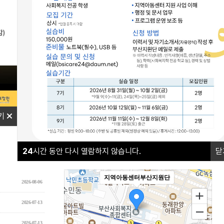
나답게 크는 아이
야간연장돌봄
기
오시는길
24
시간 동안 다시 열람하지 않습니다.
닫
더보기+
지역아동센터부산지원단
2026-08-06
2026-07-13
2026-07-13