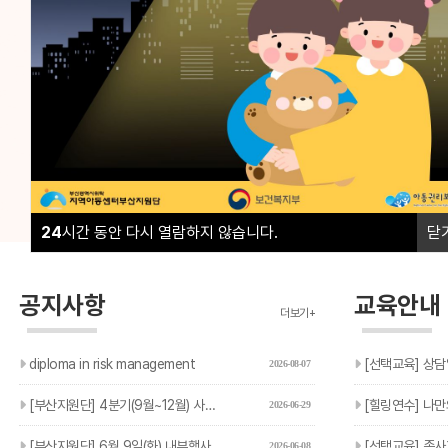
부산지역 16개 구·군의 모든 지역아동센터, 협동돌봄센터
부산지역 16개 구·군의 모든 지역아동센터, 협동돌봄센터
아이들의 성장과 돌봄이 흔들리지 않도록 현장의 곁에서 
아이들의 성장과 돌봄이 흔들리지 않도록 현장의 곁에서 
02
02
24
시간 동안 다시 열람하지 않습니다.
닫
공지사항
교육안내
더보기+
diploma in risk management
[선택교육] 상담
2026-08-07
[부산지원단] 4분기(9월~12월) 사회복지실습생 모집 안내
[힐링연수] 나만의
2026-06-29
[부산지원단] 6월 9일(화) 내부행사에 따른 민원 응대 지연 …
[선택교육] 종사자 선택교육
2026-06-08