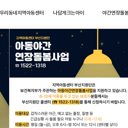
우리동네지역아동센터
나답게크는아이
야간연장돌
단
단
이 함께합니다.
이 함께합니다.