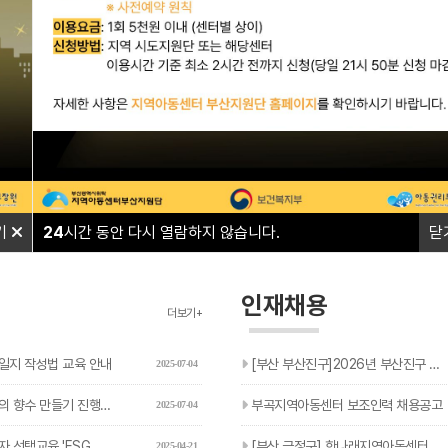
와 함께하며
와 함께하며
따뜻한 울타리가 되겠습니다.
따뜻한 울타리가 되겠습니다.
기
24
시간 동안 다시 열람하지 않습니다.
닫
인재채용
더보기+
일지 작성법 교육 안내
[부산 부산진구]2026년 부산진구 아동복지교사(기간제) 추가…
2025-07-04
 향수 만들기 진행 안내
부곡지역아동센터 보조인력 채용공고
2025-07-04
 'ESG 현장체험' 신청 안내
[부산 금정구] 한나래지역아동센터 돌봄 보조인력 채용 공고
2025-04-21