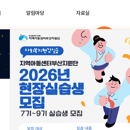
봄
알림마당
자료실
우리동네돌봄지도
교육신청